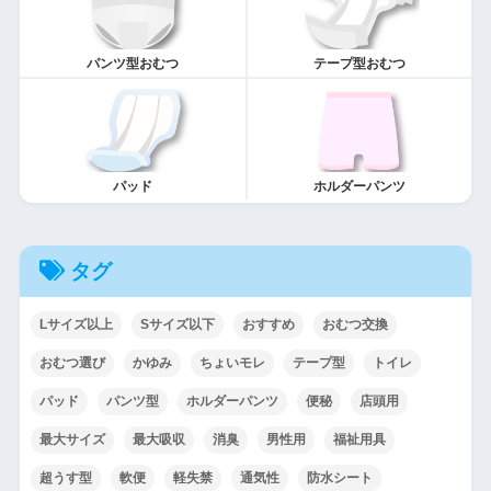
パンツ型おむつ
テープ型おむつ
パッド
ホルダーパンツ
タグ
Lサイズ以上
Sサイズ以下
おすすめ
おむつ交換
おむつ選び
かゆみ
ちょいモレ
テープ型
トイレ
パッド
パンツ型
ホルダーパンツ
便秘
店頭用
最大サイズ
最大吸収
消臭
男性用
福祉用具
超うす型
軟便
軽失禁
通気性
防水シート